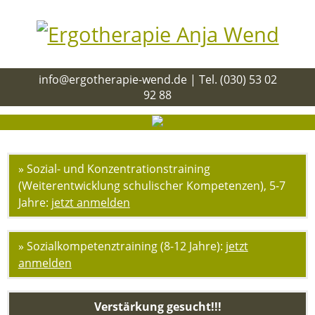
info@ergotherapie-wend.de | Tel. (030) 53 02
92 88
Navigation
Startseite
überspringen
Leistungen
Patienteninformation
» Sozial- und Konzentrationstraining
Therapieschwerpunkte
(Weiterentwicklung schulischer Kompetenzen), 5-7
Pädiatrie
Jahre:
jetzt anmelden
Neurologie
Geriatrie
Chirurgie
» Sozialkompetenztraining (8-12 Jahre):
jetzt
/
anmelden
Orthopädie
Psychiatrie
Verstärkung gesucht!!!
Kurse